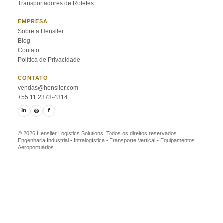
Transportadores de Roletes
EMPRESA
Sobre a Hensller
Blog
Contato
Política de Privacidade
CONTATO
vendas@hensller.com
+55 11 2373-4314
in
◎
f
© 2026 Hensller Logistics Solutions. Todos os direitos reservados.
Engenharia Industrial • Intralogística • Transporte Vertical • Equipamentos
Aeroportuários