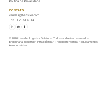
Política de Privacidade
CONTATO
vendas@hensller.com
+55 11 2373-4314
in
◎
f
© 2026 Hensller Logistics Solutions. Todos os direitos reservados.
Engenharia Industrial • Intralogística • Transporte Vertical • Equipamentos
Aeroportuários