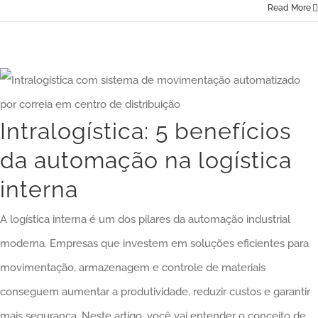
Read More
Intralogística: 5 benefícios da automação na logística interna
Intralogística: 5 benefícios
da automação na logística
interna
A logística interna é um dos pilares da automação industrial
moderna. Empresas que investem em soluções eficientes para
movimentação, armazenagem e controle de materiais
conseguem aumentar a produtividade, reduzir custos e garantir
mais segurança. Neste artigo, você vai entender o conceito de