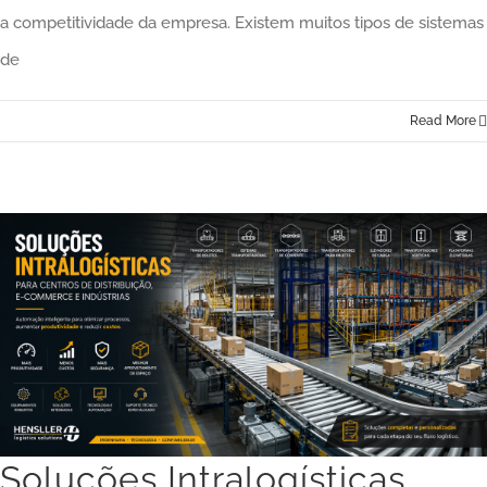
a competitividade da empresa. Existem muitos tipos de sistemas
de
Read More
Soluções Intralogísticas para Centros de Distribuição, E-commerce e Indústrias: Guia Técnico Completo
Soluções Intralogísticas