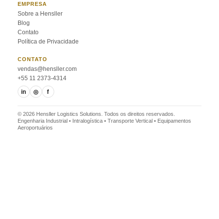
EMPRESA
Sobre a Hensller
Blog
Contato
Política de Privacidade
CONTATO
vendas@hensller.com
+55 11 2373-4314
in
◎
f
© 2026 Hensller Logistics Solutions. Todos os direitos reservados.
Engenharia Industrial • Intralogística • Transporte Vertical • Equipamentos
Aeroportuários